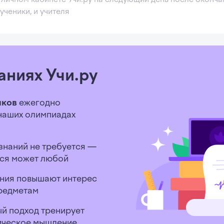
ученики, и учителя
аниях Учи.ру
иков
ежегодно
 наших олимпиадах
знаний не требуется —
ся может любой
ния повышают интерес
редметам
й подход тренирует
тическое мышление