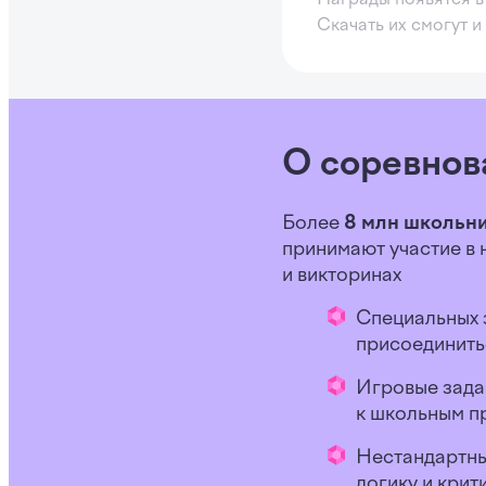
Скачать их смогут и 
О соревнов
Более
8 млн школьн
принимают участие в
и викторинах
Специальных 
присоединить
Игровые зада
к школьным п
Нестандартны
логику и кри