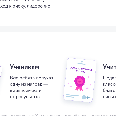
ход к риску, лидерские
Ученикам
Учи
Все ребята получат
Педаг
одну из наград —
класс
в зависимости
благо
от результата
письм
 личном кабинете Учи.ру
на следующий день после оконч