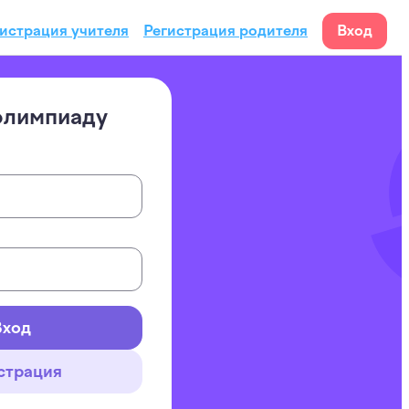
истрация учителя
Регистрация родителя
Вход
олимпиаду
Вход
страция