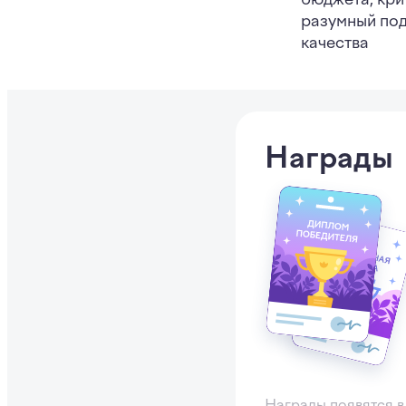
разумный под
качества
Награды
Награды появятся в