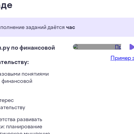
аде
полнение заданий даётся
час
.ру по финансовой
Пример 
тельству:
азовыми понятиями
и финансовой
терес
ательству
етства развивать
и: планирование
тическое мышление,