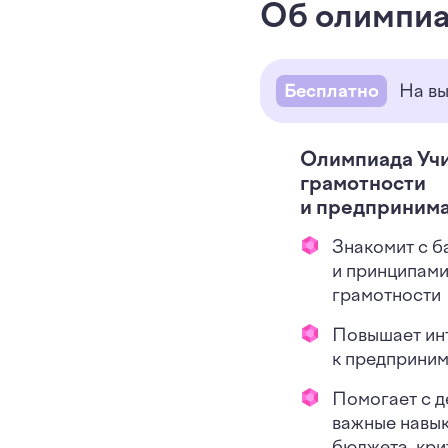
Об олимпи
Бесплатно
На вы
Олимпиада Учи
грамотности
и предпринима
Знакомит с б
и принципам
грамотности
Повышает ин
к предприним
Помогает с д
важные навык
бюджета, кри