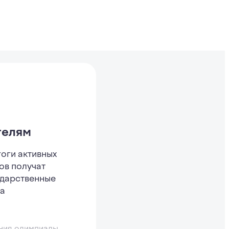
телям
оги активных
ов получат
дарственные
а
ания
олимпиады
.