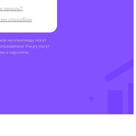
и пароль?
гим способом
ков на олимпиаду могут
ользователи Учи.ру могут
ами и паролями