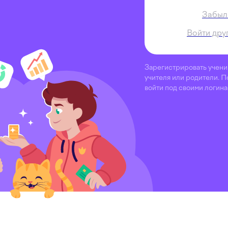
Забыл
Войти дру
Зарегистрировать учени
учителя или родители. П
войти под своими логин