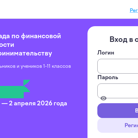
Рег
да по финансовой
Вход в
ости
ринимательству
Логин
ников и учеников 1-11 классов
Пароль
 — 2 апреля 2026 года
Реги